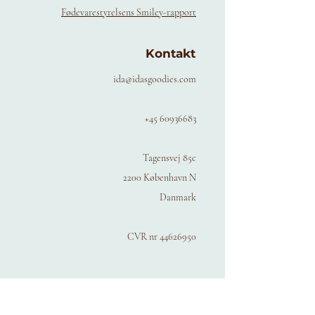
analyseres for eventuelle varmeskader, 
Fødevarestyrelsens Smiley-rapport
vand- og enzymindhold mm. 
Sundhedsstyrelsen fraråder honning til børn 
Kontakt
under 1 år. 
ida@idasgoodies.com
+45 60936683
Tagensvej 85c
2200 København N
Danmark
CVR nr
44626950
Følg med