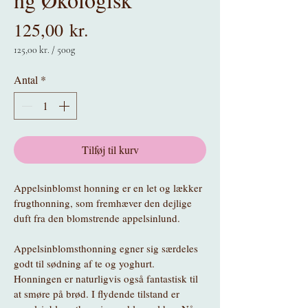
Pris
125,00 kr.
125,00 kr.
/
500g
125,00 kr.
pr.
Antal
*
500
Gram
Tilføj til kurv
Appelsinblomst honning er en let og lækker 
frugthonning, som fremhæver den dejlige 
duft fra den blomstrende appelsinlund. 
Appelsinblomsthonning egner sig særdeles 
godt til sødning af te og yoghurt. 
Honningen er naturligvis også fantastisk til 
at smøre på brød. I flydende tilstand er 